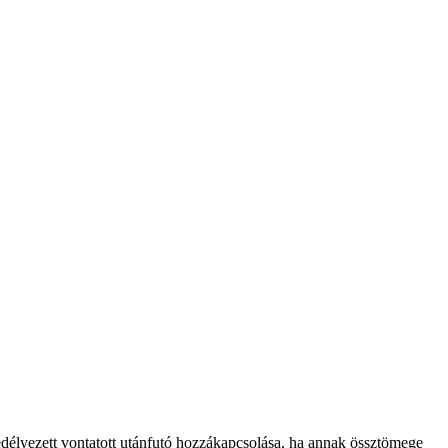
délyezett vontatott utánfutó hozzákapcsolása, ha annak össztömege