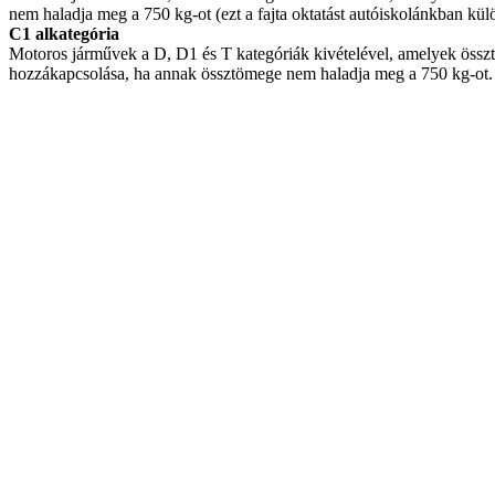
nem haladja meg a 750 kg-ot (ezt a fajta oktatást autóiskolánkban kü
C1 alkategória
Motoros járművek a D, D1 és T kategóriák kivételével, amelyek összt
hozzákapcsolása, ha annak össztömege nem haladja meg a 750 kg-ot.