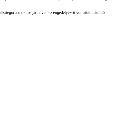
lkategória motoros járműveihez engedélyezett vontatott utánfutó