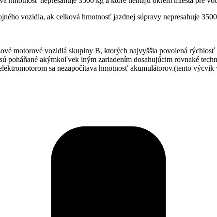
vá hmotnosť nepresahuje 3500 kg a ktoré nemajú okrem miesta pre vod
ojného vozidla, ak celková hmotnosť jazdnej súpravy nepresahuje 350
ásové motorové vozidlá skupiny B, ktorých najvyššia povolená rýchlo
ú poháňané akýmkoľvek iným zariadením dosahujúcim rovnaké technic
elektromotorom sa nezapočítava hmotnosť akumulátorov.(tento výcvik 