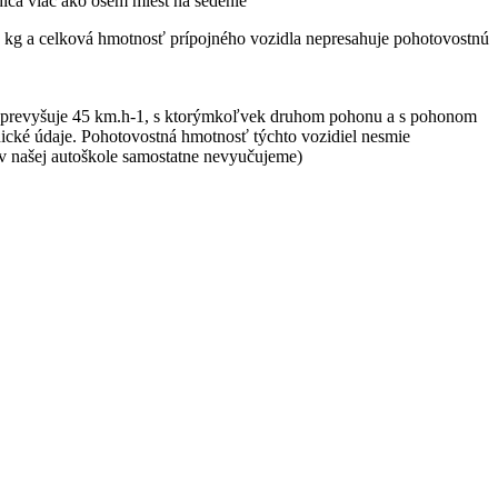
iča viac ako osem miest na sedenie
0 kg a celková hmotnosť prípojného vozidla nepresahuje pohotovostnú
sť prevyšuje 45 km.h-1, s ktorýmkoľvek druhom pohonu a s pohonom
ké údaje. Pohotovostná hmotnosť týchto vozidiel nesmie
v našej autoškole samostatne nevyučujeme)