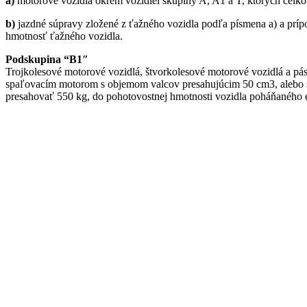
a)
motorové vozidlá okrem vozidiel skupiny A, A1 a T, ktorých celko
b)
jazdné súpravy zložené z ťažného vozidla podľa písmena a) a príp
hmotnosť ťažného vozidla.
Podskupina “B1″
Trojkolesové motorové vozidlá, štvorkolesové motorové vozidlá a p
spaľovacím motorom s objemom valcov presahujúcim 50 cm3, alebo s
presahovať 550 kg, do pohotovostnej hmotnosti vozidla poháňaného 